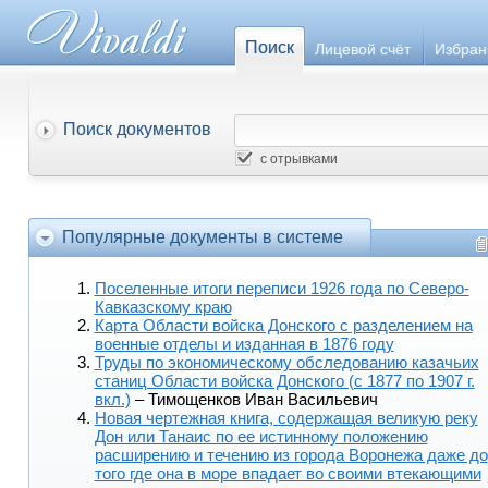
Поиск
Лицевой счёт
Избран
Поиск документов
с отрывками
Популярные документы в системе
Поселенные итоги переписи 1926 года по Северо-
Кавказскому краю
Карта Области войска Донского с разделением на
военные отделы и изданная в 1876 году
Труды по экономическому обследованию казачьих
станиц Области войска Донского (с 1877 по 1907 г.
вкл.)
– Тимощенков Иван Васильевич
Новая чертежная книга, содержащая великую реку
Дон или Танаис по ее истинному положению
расширению и течению из города Воронежа даже до
того где она в море впадает во своими втекающими