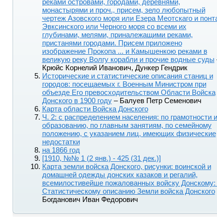
реками островами, городами, деревнями,
монастырями и проч., присем, зело любопытный
чертеж Азовского моря или Езера Меотскаго и понт
Эвксинского или Черного моря со всеми их
глубинами, мелями, приналежащими реками,
пристанями городами. Присем приложено
изображение Прокопа ... и Камышенкою реками в
великую реку Волгу корабли и прочие водные суды
Крюйс Корнелий Иванович, Дункер Гендрик
Исторические и статистические описания станиц и
городов: посещаемых г. Военным Министром при
объезде Его превосходительством Области Войска
Донского в 1900 году
– Балуев Петр Семенович
Карта области Войска Донского
Ч. 2: с распределением населения: по грамотности 
образованию, по главным занятиям, по семейному
положению, с указанием лиц, имеющих физические
недостатки
на 1866 год
[1910, №№ 1 (2 янв.) - 425 (31 дек.)]
Карта земли войска Донского, рисунки: воинской и
домашней одежды донских казаков и регалий,
всемилостивейше пожалованных войску Донскому:
Статистическому описанию Земли войска Донского
Богданович Иван Федорович