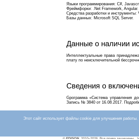
Языки программирования: С#, Javascri
Фреймфорки: .Net Framework, Angular.
Средства разработки и инструменты: Vi
Базы данных: Microsoft SQL Server.
Данные о наличии и
Интеллектуальные права принадлежа
плату по неисключительной бессрочн
Сведения о включени
Gрограмма «Система управления дос
Запись № 3840 от 16.08.2017. Подроб
Этот сайт использует файлы cookie для улучшения работы.
©
EDISON
, 2010–2026. Все права защищены.
V