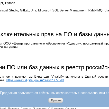
pt, Python.
sual Studio, GitLab, Jira, Microsoft SQL Server Managment, RabbitMQ, Ela
сключительных прав на ПО и базы данн
т ООО «Центр программного обеспечения «Эдисон», программный про
ой лицензии.
и ПО или баз данных в реестр российс
тупом к документам Вивальди (Vivaldi)» включена в Единый реестр 
нее:
https://reestr.digital.gov.ru/reestr/305190/
 Продолжая пользоваться сайтом, вы соглашаетесь с использованием co
Принять
ivaldi
Правила
Скачать
Поддержка
О Компании
Справка